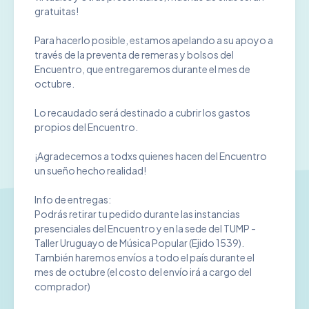
gratuitas!
Para hacerlo posible, estamos apelando a su apoyo a
través de la preventa de remeras y bolsos del
Encuentro, que entregaremos durante el mes de
octubre.
Lo recaudado será destinado a cubrir los gastos
propios del Encuentro.
¡Agradecemos a todxs quienes hacen del Encuentro
un sueño hecho realidad!
Info de entregas:
Podrás retirar tu pedido durante las instancias
presenciales del Encuentro y en la sede del TUMP -
Taller Uruguayo de Música Popular (Ejido 1539).
También haremos envíos a todo el país durante el
mes de octubre (el costo del envío irá a cargo del
comprador)