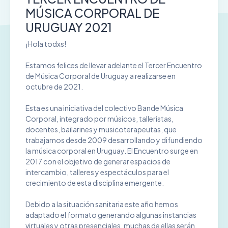
MÚSICA CORPORAL DE
URUGUAY 2021
¡Hola todxs!
Estamos felices de llevar adelante el Tercer Encuentro
de Música Corporal de Uruguay a realizarse en
octubre de 2021.
Esta es una iniciativa del colectivo Bande Música
Corporal, integrado por músicos, talleristas,
docentes, bailarines y musicoterapeutas, que
trabajamos desde 2009 desarrollando y difundiendo
la música corporal en Uruguay. El Encuentro surge en
2017 con el objetivo de generar espacios de
intercambio, talleres y espectáculos para el
crecimiento de esta disciplina emergente.
Debido a la situación sanitaria este año hemos
adaptado el formato generando algunas instancias
virtuales y otras presenciales, muchas de ellas serán